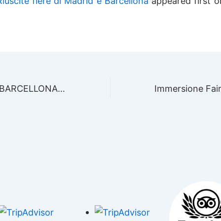
Riuscite fiere di Madrid e Barcellona
appeared first 
DIVING FAIR A BARCELLONA, SPAGNA!