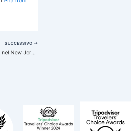
on
Phantom
SUCCESSIVO
Immersione Fair nel New Jersey “Beneath the sea”