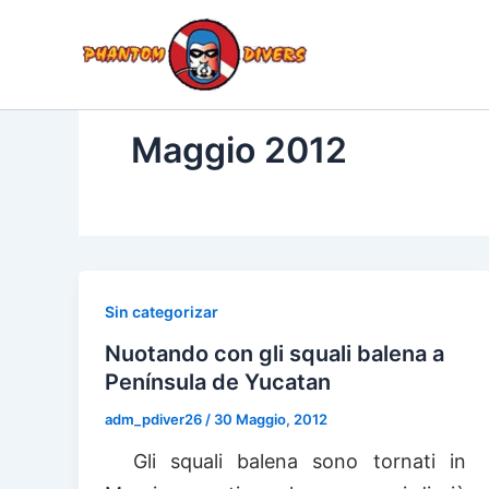
Vai
al
IMMERS
HOME
SQUALI
contenuto
Maggio 2012
Sin categorizar
Nuotando con gli squali balena a
Península de Yucatan
adm_pdiver26
/
30 Maggio, 2012
Gli squali balena sono tornati in