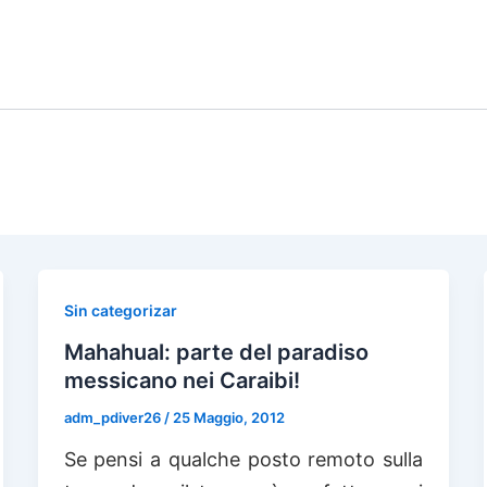
IONI CON
CORSI DI
IMMERSIONE 
TOURS
IMMERSIONE
HOTEL
Sin categorizar
Mahahual: parte del paradiso
messicano nei Caraibi!
adm_pdiver26
/
25 Maggio, 2012
Se pensi a qualche posto remoto sulla