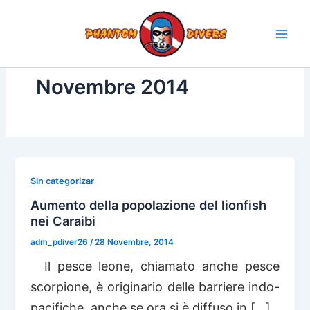
Vai
al
contenuto
Novembre 2014
Sin categorizar
Aumento della popolazione del lionfish
nei Caraibi
adm_pdiver26
/
28 Novembre, 2014
Il pesce leone, chiamato anche pesce
scorpione, è originario delle barriere indo-
pacifiche, anche se ora si è diffuso in […]