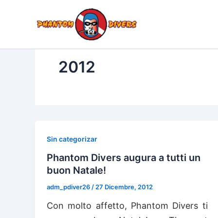
Vai
al
IMMERS
HOME
SQUALI
contenuto
2012
Sin categorizar
Phantom Divers augura a tutti un
buon Natale!
adm_pdiver26
/
27 Dicembre, 2012
Con molto affetto, Phantom Divers ti