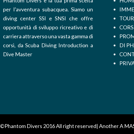
Phantom Divers è la tua prima scelta
HOM
per l’avventura subacquea. Siamo un
IMME
diving center SSI e SNSI che offre
TOUR
opportunità di sviluppo ricreativo e di
CORS
carriera attraverso una vasta gamma di
PROM
corsi, da Scuba Diving Introduction a
DI P
Dive Master
CONT
PRIV
©Phantom Divers 2016 All right reserved| Another
A MA