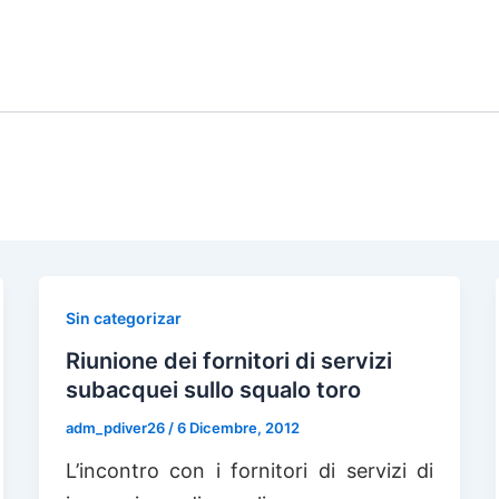
IONI CON
CORSI DI
IMMERSIONE 
TOURS
IMMERSIONE
HOTEL
Sin categorizar
Riunione dei fornitori di servizi
subacquei sullo squalo toro
adm_pdiver26
/
6 Dicembre, 2012
L’incontro con i fornitori di servizi di