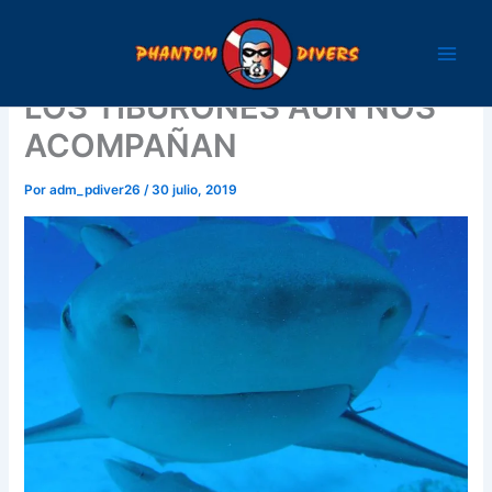
Ir
al
contenido
LOS TIBURONES AUN NOS
ACOMPAÑAN
Por
adm_pdiver26
/
30 julio, 2019