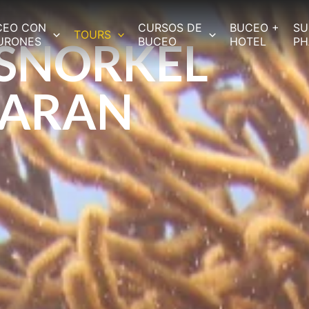
CEO CON
CURSOS DE
BUCEO +
SU
TOURS
 SNORKEL
BURONES
BUCEO
HOTEL
P
MARAN