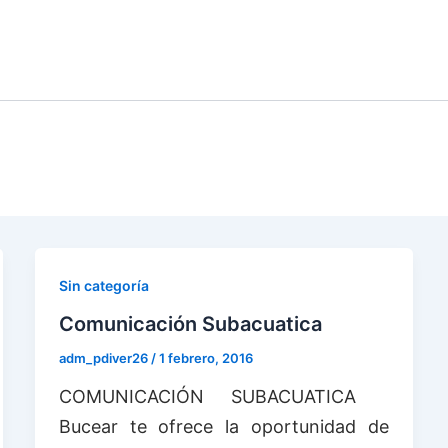
CEO CON
CURSOS DE
BUCEO +
SU
TOURS
BURONES
BUCEO
HOTEL
P
Sin categoría
Comunicación Subacuatica
adm_pdiver26
/
1 febrero, 2016
COMUNICACIÓN SUBACUATICA
Bucear te ofrece la oportunidad de