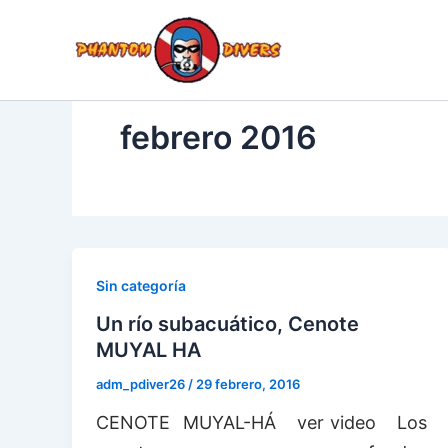
Ir
al
BU
INICIO
TI
contenido
febrero 2016
Sin categoría
Un río subacuático, Cenote
MUYAL HA
adm_pdiver26
/
29 febrero, 2016
CENOTE MUYAL-HÁ ver video Los