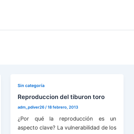
CEO CON
CURSOS DE
BUCEO +
SU
TOURS
BURONES
BUCEO
HOTEL
P
Sin categoría
Reproduccion del tiburon toro
adm_pdiver26
/
18 febrero, 2013
¿Por qué la reproducción es un
aspecto clave? La vulnerabilidad de los