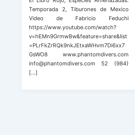
El Libro Rojo, Especies Amenazadas.
Temporada 2, Tiburones de Mexico
Video de Fabricio Feduchi
https://www.youtube.com/watch?
v=hEMn9GrmwBw&feature=share&list
=PLrFkZrRQk9nkJEtxaWHvm7Di6xx7
GsWO8 www.phantomdivers.com
info@phantomdivers.com 52 (984)
[…]