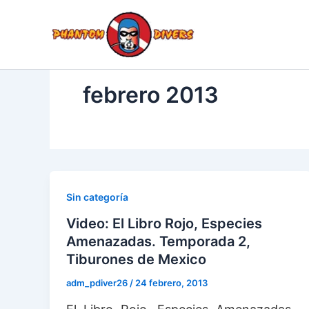
Ir
al
BU
INICIO
TI
contenido
febrero 2013
Sin categoría
Video: El Libro Rojo, Especies
Amenazadas. Temporada 2,
Tiburones de Mexico
adm_pdiver26
/
24 febrero, 2013