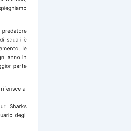
 spieghiamo
 predatore
di squali è
namento, le
gni anno in
ggior parte
riferisce al
Our Sharks
uario degli