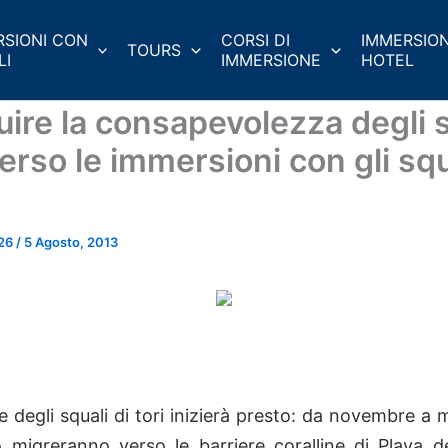
RSIONI CON
CORSI DI
IMMERSION
TOURS
LI
IMMERSIONE
HOTEL
uire la consapevolezza degli s
erso le immersioni con gli squ
r26
/
5 Agosto, 2013
e degli squali di tori inizierà presto: da novembre a 
o migreranno verso le barriere coralline di Playa 