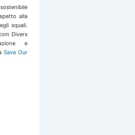
sostenibile
spetto alla
gli squali.
tom Divers
cazione e
 a
Save Our