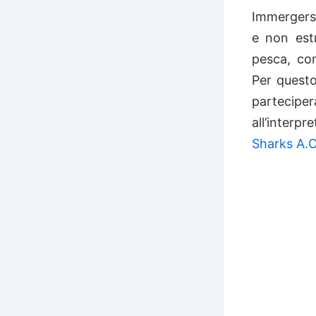
Immergersi
e non estr
pesca, con
Per quest
partecip
all’interp
Sharks A.C