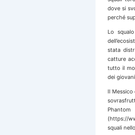
dove si sv
perché sup
Lo squalo
dell’ecosi
stata dist
catture ac
tutto il m
dei giovan
Il Messico 
sovrasfrut
Phantom D
(https://w
squali nell