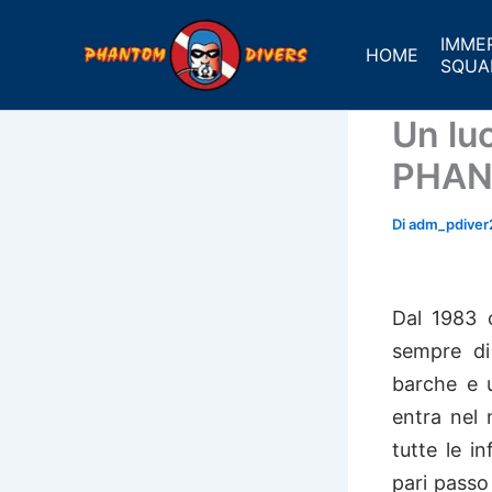
Vai
al
IMME
HOME
SQUA
contenuto
Un lu
PHAN
Di
adm_pdive
Dal 1983 
sempre di 
barche e 
entra nel 
tutte le i
pari passo 