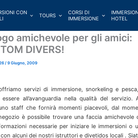
RSIONI CON
CORSI DI
IMMERSION
TOURS
LI
IMMERSIONE
HOTEL
ogo amichevole per gli amici:
TOM DIVERS!
r26
/
9 Giugno, 2009
offriamo servizi di immersione, snorkeling e pesca
essere all’avanguardia nella qualità del servizio
uno staff che fornirà momenti piacevoli, dal mome
negozio è possibile trovare una faccia amichevole 
nformazioni necessarie per iniziare le immersioni o 
con alcuni dei nostri istruttori e divetidos locali . Sia