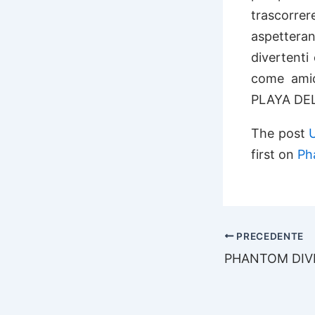
trascorre
aspettera
divertenti
come amic
PLAYA DEL
The post
first on
Ph
PRECEDENTE