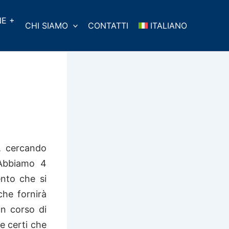
E +
CHI SIAMO
CONTATTI
ITALIANO
, cercando
. Abbiamo 4
nto che si
che fornirà
un corso di
te certi che