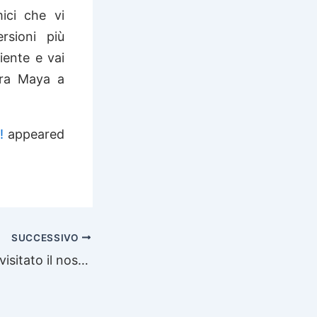
ici che vi
rsioni più
iente e vai
era Maya a
!
appeared
SUCCESSIVO
Grazie per aver visitato il nostro stand a SCUBA SHOW, a Long Beach in California