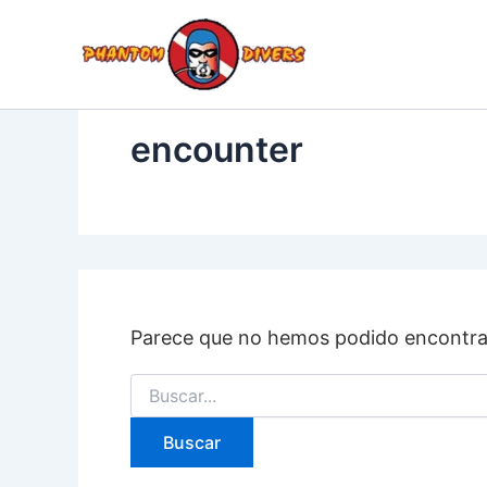
Buscar
Ir
por:
al
BU
INICIO
TI
contenido
encounter
Parece que no hemos podido encontrar