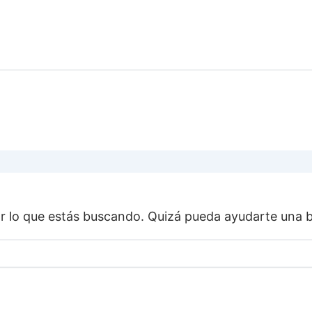
CEO CON
CURSOS DE
BUCEO +
SU
TOURS
BURONES
BUCEO
HOTEL
P
 lo que estás buscando. Quizá pueda ayudarte una 