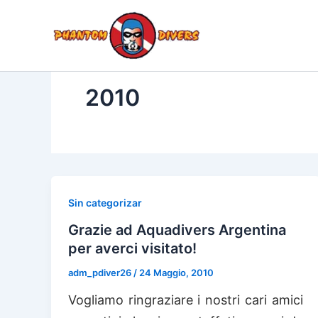
Vai
al
IMMERS
HOME
SQUALI
contenuto
2010
Sin categorizar
Grazie ad Aquadivers Argentina
per averci visitato!
adm_pdiver26
/
24 Maggio, 2010
Vogliamo ringraziare i nostri cari amici