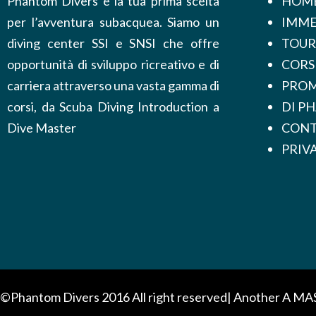
Phantom Divers è la tua prima scelta
HOM
per l’avventura subacquea. Siamo un
IMME
diving center SSI e SNSI che offre
TOUR
opportunità di sviluppo ricreativo e di
CORS
carriera attraverso una vasta gamma di
PROM
corsi, da Scuba Diving Introduction a
DI P
Dive Master
CONT
PRIV
©Phantom Divers 2016 All right reserved| Another
A MA